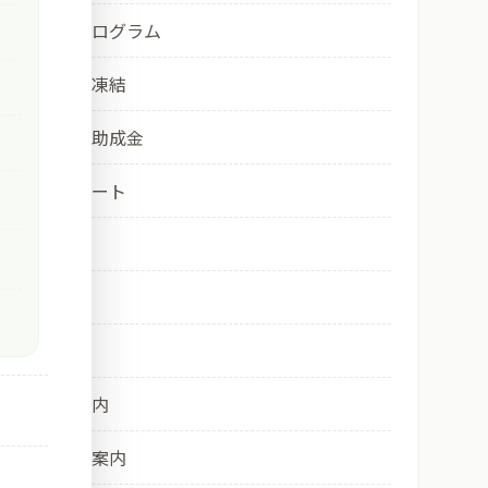
卵子改良プログラム
社会的卵子凍結
保険適用・助成金
診療・サポート
産科
婦人科
予防接種
院内のご案内
培養室のご案内