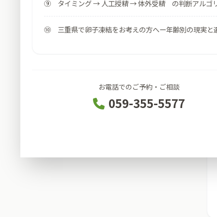
⑨ タイミング → 人工授精 → 体外受精 の判断アルゴ
⑩ 三重県で卵子凍結をお考えの方へー年齢別の現実と
お電話でのご予約・ご相談
059-355-5577