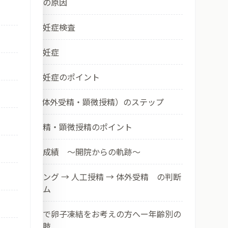
② 不妊症の原因
③ 一般不妊症検査
④ 男性不妊症
⑤ 一般不妊症のポイント
⑥ ART（体外受精・顕微授精）のステップ
⑦ 体外受精・顕微授精のポイント
⑧ 当院の成績 ～開院からの軌跡～
⑨ タイミング → 人工授精 → 体外受精 の判断
アルゴリズム
⑩ 三重県で卵子凍結をお考えの方へー年齢別の
現実と選択肢