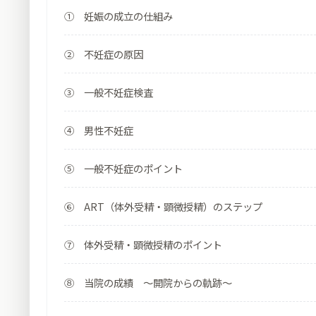
① 妊娠の成立の仕組み
② 不妊症の原因
③ 一般不妊症検査
④ 男性不妊症
⑤ 一般不妊症のポイント
⑥ ART（体外受精・顕微授精）のステップ
⑦ 体外受精・顕微授精のポイント
⑧ 当院の成績 ～開院からの軌跡～