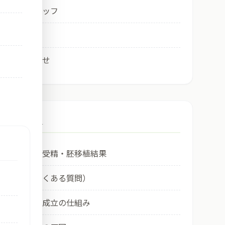
医師・スタッフ
アクセス
お問い合わせ
Column
最近の体外受精・胚移植結果
ＦＡＱ（良くある質問）
① 妊娠の成立の仕組み