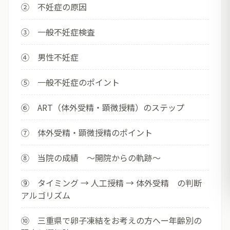
② 不妊症の原因
③ 一般不妊症検査
④ 男性不妊症
⑤ 一般不妊症のポイント
⑥ ART（体外受精・顕微授精）のステップ
⑦ 体外受精・顕微授精のポイント
⑧ 当院の成績 ～開院からの軌跡～
⑨ タイミング → 人工授精 → 体外受精 の判断
アルゴリズム
⑩ 三重県で卵子凍結をお考えの方へー年齢別の