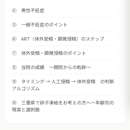
④ 男性不妊症
⑤ 一般不妊症のポイント
⑥ ART（体外受精・顕微授精）のステップ
⑦ 体外受精・顕微授精のポイント
⑧ 当院の成績 ～開院からの軌跡～
⑨ タイミング → 人工授精 → 体外受精 の判断
アルゴリズム
⑩ 三重県で卵子凍結をお考えの方へー年齢別の
現実と選択肢