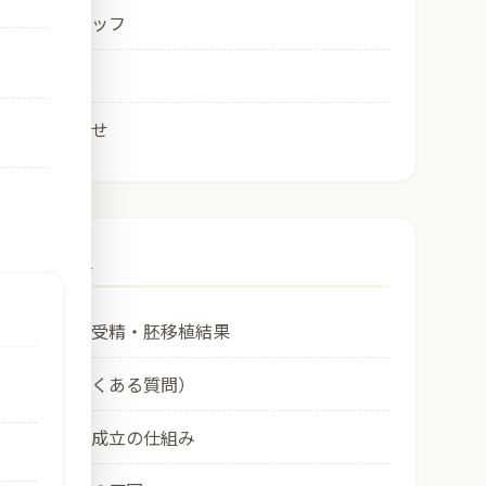
医師・スタッフ
アクセス
お問い合わせ
Column
最近の体外受精・胚移植結果
ＦＡＱ（良くある質問）
① 妊娠の成立の仕組み