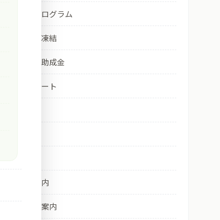
卵子改良プログラム
社会的卵子凍結
保険適用・助成金
診療・サポート
産科
婦人科
予防接種
院内のご案内
培養室のご案内