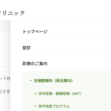
Eクリニック
トップページ
受診
診療のご案内
～７月21日（金）を全日休診とさせていただきます。
生殖医療科（総合案内）
ださるようお願いします。
体外受精・顕微授精（ART）
卵子改良プログラム