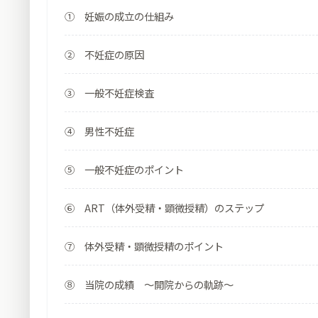
① 妊娠の成立の仕組み
② 不妊症の原因
③ 一般不妊症検査
④ 男性不妊症
⑤ 一般不妊症のポイント
⑥ ART（体外受精・顕微授精）のステップ
⑦ 体外受精・顕微授精のポイント
⑧ 当院の成績 ～開院からの軌跡～