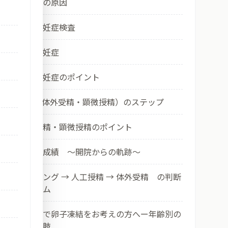
② 不妊症の原因
③ 一般不妊症検査
④ 男性不妊症
⑤ 一般不妊症のポイント
⑥ ART（体外受精・顕微授精）のステップ
⑦ 体外受精・顕微授精のポイント
⑧ 当院の成績 ～開院からの軌跡～
⑨ タイミング → 人工授精 → 体外受精 の判断
アルゴリズム
⑩ 三重県で卵子凍結をお考えの方へー年齢別の
現実と選択肢