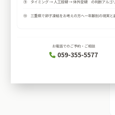
⑨ タイミング → 人工授精 → 体外受精 の判断アルゴ
⑩ 三重県で卵子凍結をお考えの方へー年齢別の現実と
お電話でのご予約・ご相談
059-355-5577