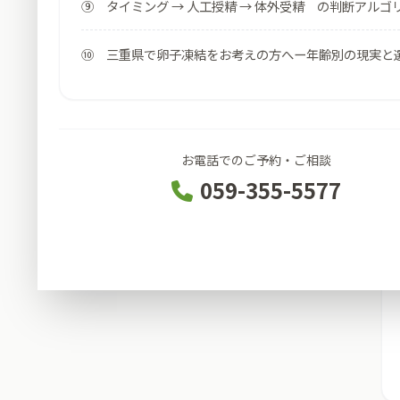
⑨ タイミング → 人工授精 → 体外受精 の判断アルゴ
⑩ 三重県で卵子凍結をお考えの方へー年齢別の現実と
お電話でのご予約・ご相談
059-355-5577