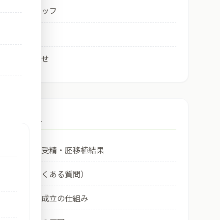
医師・スタッフ
アクセス
お問い合わせ
Column
最近の体外受精・胚移植結果
ＦＡＱ（良くある質問）
① 妊娠の成立の仕組み