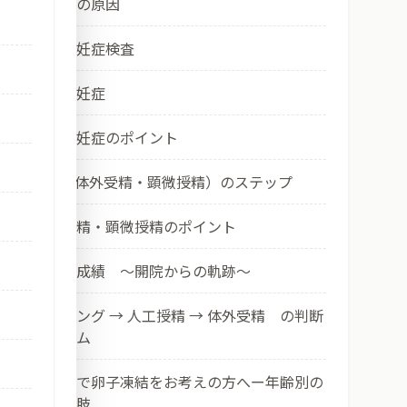
② 不妊症の原因
③ 一般不妊症検査
④ 男性不妊症
⑤ 一般不妊症のポイント
⑥ ART（体外受精・顕微授精）のステップ
⑦ 体外受精・顕微授精のポイント
⑧ 当院の成績 ～開院からの軌跡～
⑨ タイミング → 人工授精 → 体外受精 の判断
アルゴリズム
⑩ 三重県で卵子凍結をお考えの方へー年齢別の
現実と選択肢