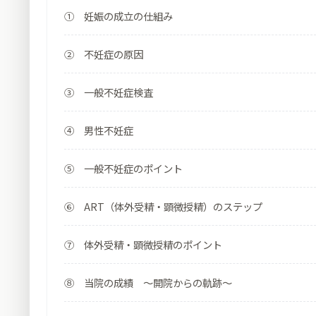
① 妊娠の成立の仕組み
② 不妊症の原因
③ 一般不妊症検査
④ 男性不妊症
⑤ 一般不妊症のポイント
⑥ ART（体外受精・顕微授精）のステップ
⑦ 体外受精・顕微授精のポイント
⑧ 当院の成績 ～開院からの軌跡～