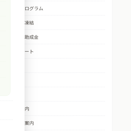
卵子改良プログラム
社会的卵子凍結
保険適用・助成金
診療・サポート
産科
婦人科
予防接種
院内のご案内
培養室のご案内