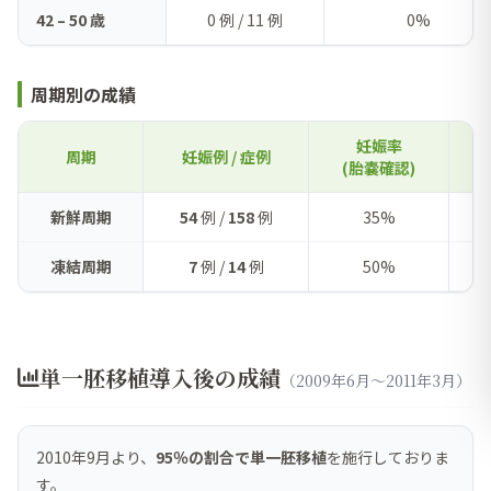
42 – 50 歳
0 例 / 11 例
0%
周期別の成績
妊娠率
周期
妊娠例 / 症例
(胎嚢確認)
新鮮周期
54
例 /
158
例
35%
凍結周期
7
例 /
14
例
50%
単一胚移植導入後の成績
（2009年6月～2011年3月）
2010年9月より、
95％の割合で単一胚移植
を施行しておりま
す。