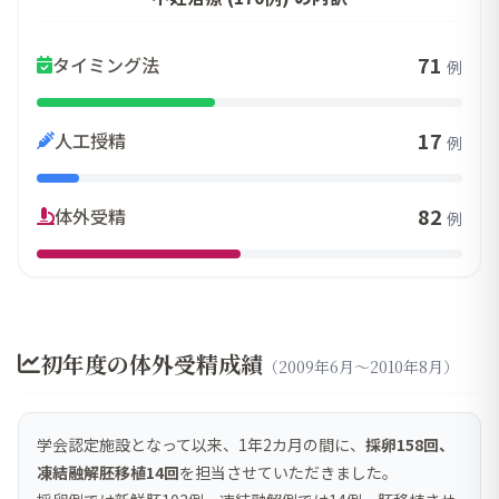
71
タイミング法
例
17
人工授精
例
82
体外受精
例
初年度の体外受精成績
（2009年6月～2010年8月）
学会認定施設となって以来、1年2カ月の間に、
採卵158回、
凍結融解胚移植14回
を担当させていただきました。