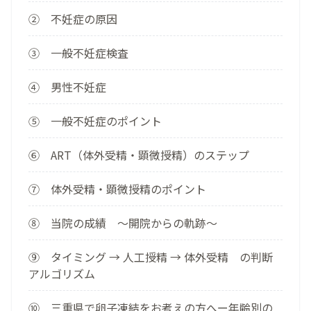
② 不妊症の原因
③ 一般不妊症検査
④ 男性不妊症
⑤ 一般不妊症のポイント
⑥ ART（体外受精・顕微授精）のステップ
⑦ 体外受精・顕微授精のポイント
⑧ 当院の成績 ～開院からの軌跡～
⑨ タイミング → 人工授精 → 体外受精 の判断
アルゴリズム
⑩ 三重県で卵子凍結をお考えの方へー年齢別の