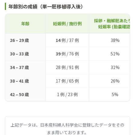
年齢別の成績（単一胚移植導入後）
採卵・融解胚あたり
年齢
妊娠例 / 施行例
妊娠率 (胎嚢確認)
26 – 29 歳
14
例 / 37 例
38%
30 – 33 歳
39
例 / 76 例
51%
34 – 37 歳
28 例 / 91 例
31%
38 – 41 歳
17 例 / 65 例
26%
42 – 50 歳
1 例 / 23 例
5%
上記データは、日本産科婦人科学会に登録したデータをその
まま用いております。