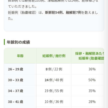
採卵例では新鮮胚103例、凍結融解例では14例、胚移植させ
ていただきました。
妊娠例（胎嚢確認）は、
新鮮胚54例、融解胚7例
を数えまし
た。
年齢別の成績
採卵・融解胚あたり
年齢
妊娠例 / 施行例
妊娠率 (胎嚢確認)
26 – 29 歳
8
例 / 22 例
36%
30 – 33 歳
24
例 / 48 例
50%
34 – 37 歳
19 例 / 55 例
35%
38 – 41 歳
10 例 / 36 例
28%