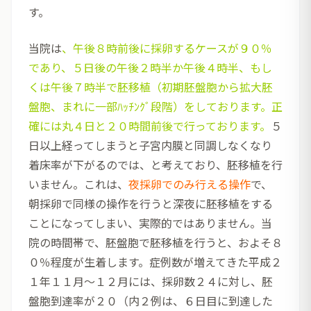
す。
当院は
、午後８時前後に採卵するケースが９０％
であり、５日後の午後２時半か午後４時半、もし
くは午後７時半で胚移植（初期胚盤胞から拡大胚
盤胞、まれに一部ﾊｯﾁﾝｸﾞ段階）をしております。正
確には丸４日と２０時間前後で行っております。
５
日以上経ってしまうと子宮内膜と同調しなくなり
着床率が下がるのでは、と考えており、胚移植を行
いません。これは、
夜採卵でのみ行える操作
で、
朝採卵で同様の操作を行うと深夜に胚移植をする
ことになってしまい、実際的ではありません。当
院の時間帯で、胚盤胞で胚移植を行うと、およそ８
０％程度が生着します。症例数が増えてきた平成２
１年１１月～１２月には、採卵数２４に対し、胚
盤胞到達率が２０（内２例は、６日目に到達した