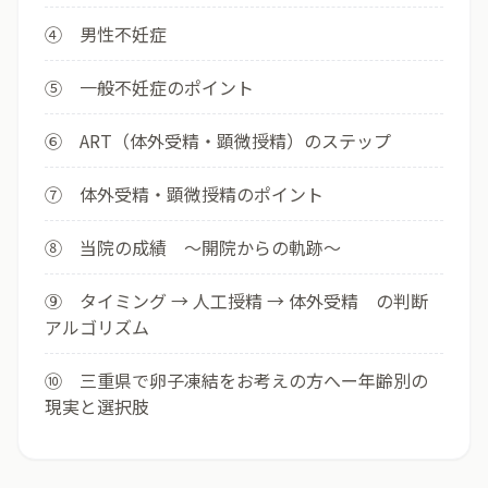
④ 男性不妊症
⑤ 一般不妊症のポイント
⑥ ART（体外受精・顕微授精）のステップ
⑦ 体外受精・顕微授精のポイント
⑧ 当院の成績 ～開院からの軌跡～
⑨ タイミング → 人工授精 → 体外受精 の判断
アルゴリズム
⑩ 三重県で卵子凍結をお考えの方へー年齢別の
現実と選択肢