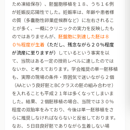
ため凍結保存）、胚盤胞移植を１８、うち１６例
が妊娠反応陽性でした。妊娠率は、年齢や患者様
の質（多嚢胞性卵巣症候群など）に左右されるこ
とが多く、一概にクリニックの実力を反映したも
のではありませんが、
胚盤胞に到達した胚は８
０％程度が生着
（ただし、残念ながら２０％程度
が流産に至りますが）
しているという事実を以
て、当院はある一定の技術レベルに達したのでは
ないか、と考えております。学会推奨の単一胚移植
も、実際の現場の条件・雰囲気で迷いながら２個
（AAという良好胚とBCクラスの胚の組み合わせ）
を入れることも平成２１年は多くなってしまいま
した。結果、２個胚移植の場合、当院では３０％
程度の双胎率をみており、今後は単一胚移植をさ
らに推奨しなければならないと反省しております。
なお、５日目良好胚でありながら生着しない場