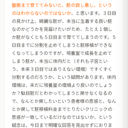
盤胞まで育ててみないと、胚の良し悪し、という
のはわからないのではないか
、と思います。３日目
の見かけ上、綺麗な胚が、本当に生着する良い胚
なのかどうかを見届けたいがため、たとえ１個し
か胚がなくとも５日目まで育ててしまうのです。５
日目までに分割を止めてしまうと胚移植ができな
くなってしまうのですが、培養室で成長を止めて
しまう胚が、本当に体内だと（それも子宮とい
う、本来３日目ではありえない環境）ですくすく
分割するのだろうか、という疑問があります。体内
環境は、未だに培養室の環境より良いのでしょう
か？駄目胚だとわかってしまうと戻せなくなるの
で、なんとか戻したいという患者様の思惑と、なん
とか戻して胚移植料金までとりたいクリニックの
思惑が一致しているだけなのではないか、という
疑念は、今日まで明確な回答を見出せずにおりま