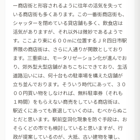
ー商店街と形容されるように往年の活気を失って
いる商店街も多くあります。この一番街商店街も、
シャッターを閉めている貸店舗も多く、飲食店は
活気がありますが、それ以外は微妙であるようで
す。ここより東に６００mに位置するＪＲ四日市駅
界隈の商店街は、さらに人通りが閑散としており
ます。三重県は、モータリゼーション化が進んでお
り、郊外型大型店舗があちこちにできており、生活
道路沿いには、何十台もの駐車場を構えた店舗が
立ち並んでおります。そういう時代にあって、３０
００円買い物をしなければ、無料駐車券（それも
１時間）をもらえない商売をしている商店街は、
駅近くにあっても衰退していくのは、むべからぬこ
とだと思います。駅前空洞化現象を防ぐ手段は、お
そらくどの市でも検討していると思いますが、行
政が提案しているのが、大抵、古い建物を壊し、